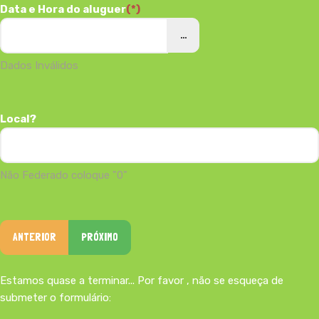
Data e Hora do aluguer
(*)
...
Dados Inválidos
Local?
Não Federado coloque "0"
ANTERIOR
PRÓXIMO
Estamos quase a terminar... Por favor , não se esqueça de
submeter o formulário: