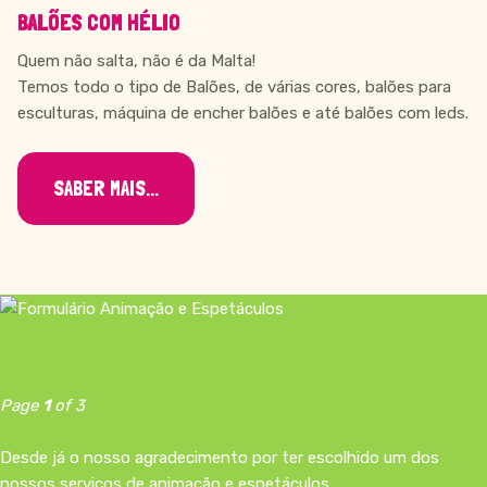
BALÕES COM HÉLIO
Quem não salta, não é da Malta!
Temos todo o tipo de Balões, de várias cores, balões para
esculturas, máquina de encher balões e até balões com leds.
SABER MAIS...
ANIMAÇÃO E ESPETÁCULOS
Page
1
of 3
Desde já o nosso agradecimento por ter escolhido um dos
nossos serviços de animação e espetáculos