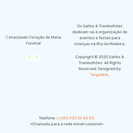
LOCALIZAÇÃO
Os Saltos & Trambolhões
dedicam-se à organização de
Imaculado Coração de Maria
eventos e festas para
Funchal
crianças na Ilha da Madeira.
empty
Copyright © 2020 Saltos &
Trambolhões. All Rights
Reserved. Designed by
Targetlink
.
CONTACTE-NOS
Telefone:
(+351) 933 56 85 82
«Chamada para a rede móvel nacional»